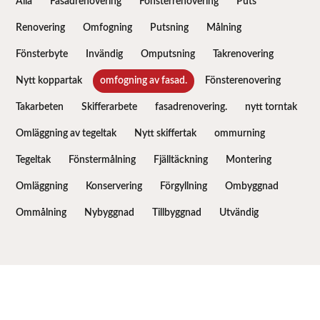
Alla
Fasadrenovering
Fönsterrenovering
Puts
Renovering
Omfogning
Putsning
Målning
Fönsterbyte
Invändig
Omputsning
Takrenovering
Nytt koppartak
omfogning av fasad.
Fönsterenovering
Takarbeten
Skifferarbete
fasadrenovering.
nytt torntak
Omläggning av tegeltak
Nytt skiffertak
ommurning
Tegeltak
Fönstermålning
Fjälltäckning
Montering
Omläggning
Konservering
Förgyllning
Ombyggnad
Ommålning
Nybyggnad
Tillbyggnad
Utvändig