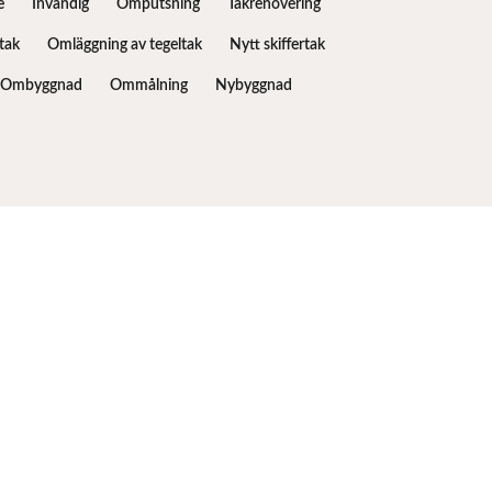
e
Invändig
Omputsning
Takrenovering
tak
Omläggning av tegeltak
Nytt skiffertak
Ombyggnad
Ommålning
Nybyggnad