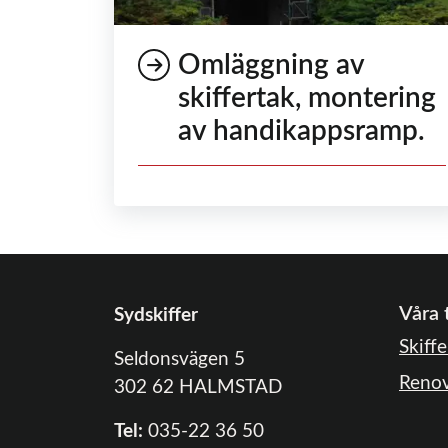
Omläggning av
skiffertak, montering
av handikappsramp.
Våra 
Sydskiffer
Skiffe
Seldonsvägen 5
Renov
302 62
HALMSTAD
Tel:
035-22 36 50