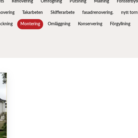
ts
Renovering
Omfogning
Putsning
Målning
Fönsterbyt
novering
Takarbeten
Skifferarbete
fasadrenovering.
nytt torn
täckning
Montering
Omläggning
Konservering
Förgyllning