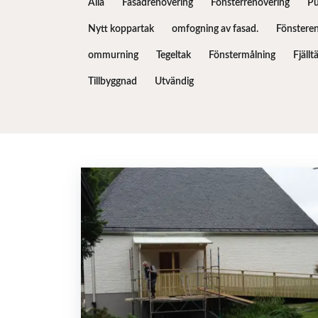
Alla
Fasadrenovering
Fönsterrenovering
Pu
Nytt koppartak
omfogning av fasad.
Fönstere
ommurning
Tegeltak
Fönstermålning
Fjäll
Tillbyggnad
Utvändig