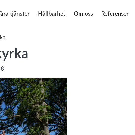
åra tjänster
Hållbarhet
Om oss
Referenser
rka
kyrka
18